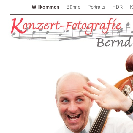
Willkommen
Bühne
Portraits
HDR
K